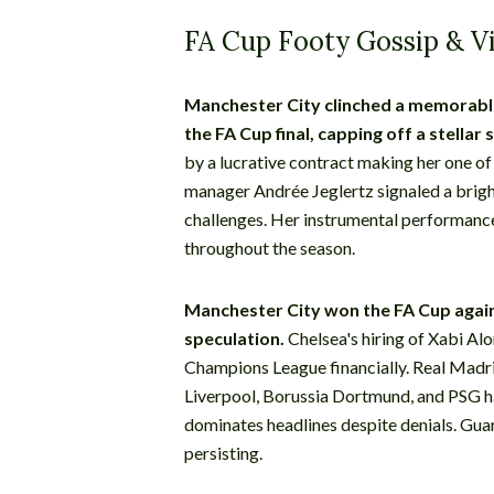
FA Cup Footy Gossip & V
Manchester City clinched a memorable
the FA Cup final, capping off a stellar 
by a lucrative contract making her one of
manager Andrée Jeglertz signaled a brigh
challenges. Her instrumental performance 
throughout the season.
Manchester City won the FA Cup again
speculation.
Chelsea's hiring of Xabi Alo
Champions League financially. Real Madrid
Liverpool, Borussia Dortmund, and PSG ha
dominates headlines despite denials. Guar
persisting.