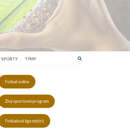
Rozbalit
 SPORTY
TÝMY
vyhledávací
formulář
Fotbal online
Živý sportovní program
Fotbalová liga mistrů