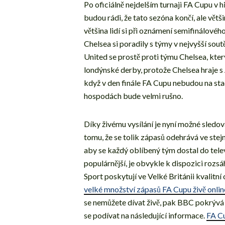
Po oficiálně nejdelším turnaji FA Cupu v h
budou rádi, že tato sezóna končí, ale většin
většina lidí si při oznámení semifinálovéh
Chelsea si poradily s týmy v nejvyšší sout
United se prostě proti týmu Chelsea, kter
londýnské derby, protože Chelsea hraje s
když v den finále FA Cupu nebudou na stadi
hospodách bude velmi rušno.
Díky živému vysílání je nyní možné sledo
tomu, že se tolik zápasů odehrává ve stejn
aby se každý oblíbený tým dostal do telev
populárnější, je obvykle k dispozici roz
Sport poskytují ve Velké Británii kvalitní
velké množství zápasů FA Cupu živě onlin
se nemůžete dívat živě, pak BBC pokrývá
se podívat na následující informace.
FA Cu