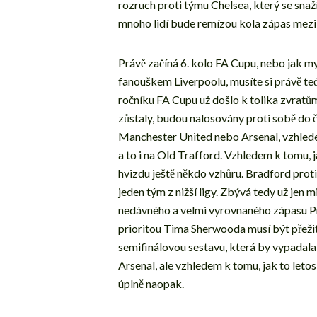
rozruch proti týmu Chelsea, který se sna
mnoho lidí bude remízou kola zápas mezi
Právě začíná 6. kolo FA Cupu, nebo jak my
fanouškem Liverpoolu, musíte si právě te
ročníku FA Cupu už došlo k tolika zvratům,
zůstaly, budou nalosovány proti sobě do č
Manchester United nebo Arsenal, vzhlede
a to i na Old Trafford. Vzhledem k tomu, 
hvizdu ještě někdo vzhůru. Bradford proti
jeden tým z nižší ligy. Zbývá tedy už jen
nedávného a velmi vyrovnaného zápasu Pre
prioritou Tima Sherwooda musí být přežití
semifinálovou sestavu, která by vypadal
Arsenal, ale vzhledem k tomu, jak to leto
úplně naopak.