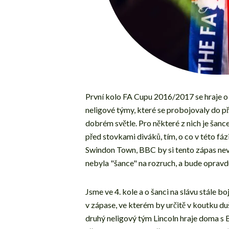
První kolo FA Cupu 2016/2017 se hraje o v
neligové týmy, které se probojovaly do př
dobrém světle. Pro některé z nich je šance 
před stovkami diváků, tím, o co v této fázi
Swindon Town, BBC by si tento zápas nev
nebyla "šance" na rozruch, a bude opravd
Jsme ve 4. kole a o šanci na slávu stále b
v zápase, ve kterém by určitě v koutku d
druhý neligový tým Lincoln hraje doma s