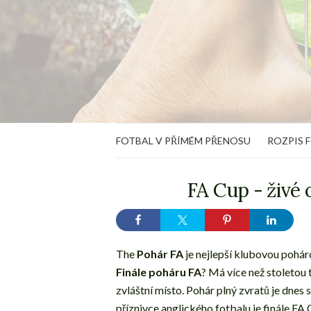
FOTBAL V PŘÍMÉM PŘENOSU
ROZPIS 
FA Cup - živé 
The
Pohár FA
je nejlepší klubovou pohár
Finále poháru FA
? Má více než stoletou
zvláštní místo. Pohár plný zvratů je dnes
příznivce anglického fotbalu je finále FA