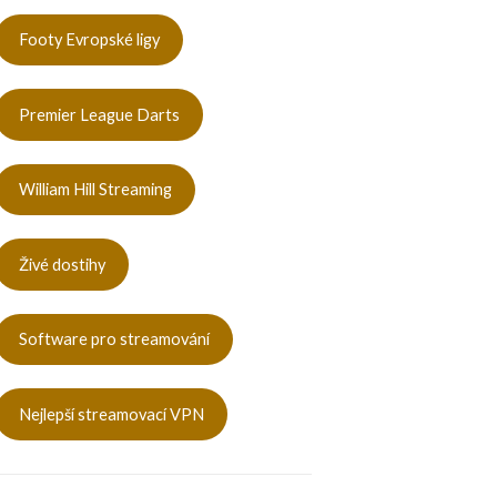
Footy Evropské ligy
Premier League Darts
William Hill Streaming
Živé dostihy
Software pro streamování
Nejlepší streamovací VPN