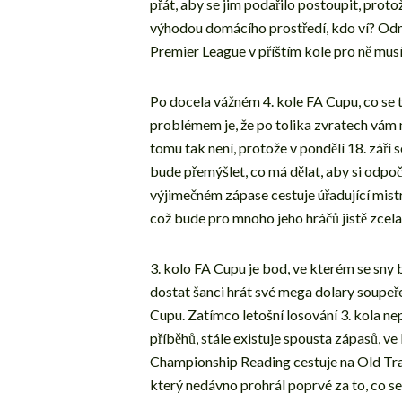
přát, aby se jim podařilo postoupit, proto
výhodou domácího prostředí, kdo ví? Odm
Premier League v příštím kole pro ně mus
Po docela vážném 4. kole FA Cupu, co se tý
problémem je, že po tolika zvratech vám
tomu tak není, protože v pondělí 18. září
bude přemýšlet, co má dělat, aby si odpoč
výjimečném zápase cestuje úřadující mis
což bude pro mnoho jeho hráčů jistě zcel
3. kolo FA Cupu je bod, ve kterém se sny 
dostat šanci hrát své mega dolary soupeře 
Cupu. Zatímco letošní losování 3. kola n
příběhů, stále existuje spousta zápasů, ve
Championship Reading cestuje na Old Traf
který nedávno prohrál poprvé za to, co s