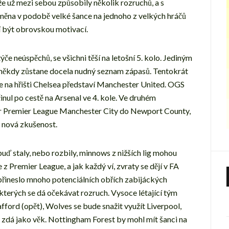
že už mezi sebou způsobily několik rozruchů, a s
ěna v podobě velké šance na jednoho z velkých hráčů
í být obrovskou motivací.
če neúspěchů, se všichni těší na letošní 5. kolo. Jediným
 někdy zůstane docela nudný seznam zápasů. Tentokrát
 se na hřišti Chelsea představí Manchester United. OGS
inul po cestě na Arsenal ve 4. kole. Ve druhém
tr Premier League Manchester City do Newport County,
a nová zkušenost.
buď staly, nebo rozbily, minnows z nižších lig mohou
z Premier League, a jak každý ví, zvraty se dějí v FA
epřineslo mnoho potenciálních obřích zabijáckých
 kterých se dá očekávat rozruch. Vysoce létající tým
ford (opět), Wolves se bude snažit využít Liverpool,
e zdá jako věk. Nottingham Forest by mohl mít šanci na