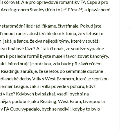
ží skórovat. Ale pro opravdové romantiky FA Cupu a pro
 Accringtonem Stanley (Kdo to je? Přesně!) a Ipswichem!
 staromódní lidé rádi říkáme, čtvrtfinále. Pokud jste
ď mnout ruce radostí. Vzhledem k tomu, že v letošním
 jaká je šance, že dva nejlepší týmy, které v soutěži
tvrtfinálové fáze? Ať tak či onak, ze soutěže vypadne
m k poslední formě byste museli favorizovat kanonýry,
jak United hrají, je otázkou, zda bude při závěrečném
 Readingu zaručuje, že se letos do semifinále dostane
 midlandské derby Villy s West Bromem, které je reprízou
mier League. Jak si Villa povede v poháru, když
 v lize? Kdybych byl sázkař, vsadil bych si na
a nějak podobně jako Reading, West Brom, Liverpool a
s v FA Cupu vypadalo, bych se nedivil, kdyby to bylo