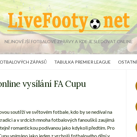
NEJNOVĚJŠÍ FOTBALOVÉ ZPRÁVY A KDE JE SLEDOVAT ONLINE
FOTBALOVÝCH ZÁPASŮ
TABULKA PREMIER LEAGUE
OSTATNÍ
online vysílání FA Cupu
ovou soutěží ve světovém fotbale, kdo by se nedíval na
 tradici a v srdcích mnoha fotbalových fanoušků zaujímá
 stejně romantickou podívanou jako kdykoli předtím. Pro
 Cupu vnímáno jako jeden z vrcholů fotbalového dění v