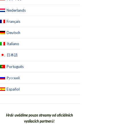
Nederlands
Français
Deutsch
Italiano
日本語
Português
Русский
Español
Hrdě uvádíme pouze streamy od oficiálních
vysílacích partnerů
!