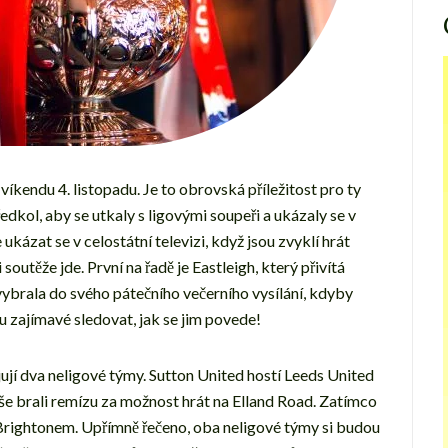
íkendu 4. listopadu. Je to obrovská příležitost pro ty
edkol, aby se utkaly s ligovými soupeři a ukázaly se v
ukázat se v celostátní televizi, když jsou zvyklí hrát
 soutěže jde. První na řadě je Eastleigh, který přivítá
ybrala do svého pátečního večerního vysílání, kdyby
u zajímavé sledovat, jak se jim povede!
ojují dva neligové týmy. Sutton United hostí Leeds United
uše brali remízu za možnost hrát na Elland Road. Zatímco
 Brightonem. Upřímně řečeno, oba neligové týmy si budou