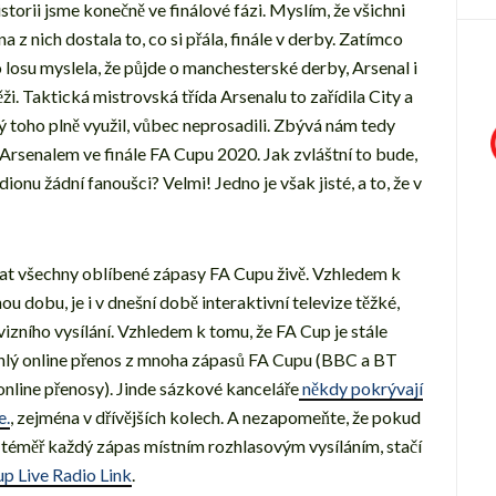
istorii jsme konečně ve finálové fázi. Myslím, že všichni
a z nich dostala to, co si přála, finále v derby. Zatímco
o losu myslela, že půjde o manchesterské derby, Arsenal i
ěži. Taktická mistrovská třída Arsenalu to zařídila City a
ý toho plně využil, vůbec neprosadili. Zbývá nám tedy
 Arsenalem ve finále FA Cupu 2020. Jak zvláštní to bude,
onu žádní fanoušci? Velmi! Jedno je však jisté, a to, že v
vat všechny oblíbené zápasy FA Cupu živě. Vzhledem k
ou dobu, je i v dnešní době interaktivní televize těžké,
izního vysílání. Vzhledem k tomu, že FA Cup je stále
sáhlý online přenos z mnoha zápasů FA Cupu (BBC a BT
 online přenosy). Jinde sázkové kanceláře
někdy pokrývají
e.
, zejména v dřívějších kolech. A nezapomeňte, že pokud
 téměř každý zápas místním rozhlasovým vysíláním, stačí
p Live Radio Link
.