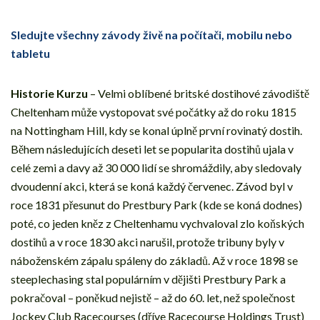
Sledujte všechny závody živě na počítači, mobilu nebo
tabletu
Historie Kurzu
– Velmi oblíbené britské dostihové závodiště
Cheltenham může vystopovat své počátky až do roku 1815
na Nottingham Hill, kdy se konal úplně první rovinatý dostih.
Během následujících deseti let se popularita dostihů ujala v
celé zemi a davy až 30 000 lidí se shromáždily, aby sledovaly
dvoudenní akci, která se koná každý červenec. Závod byl v
roce 1831 přesunut do Prestbury Park (kde se koná dodnes)
poté, co jeden kněz z Cheltenhamu vychvaloval zlo koňských
dostihů a v roce 1830 akci narušil, protože tribuny byly v
náboženském zápalu spáleny do základů. Až v roce 1898 se
steeplechasing stal populárním v dějišti Prestbury Park a
pokračoval – poněkud nejistě – až do 60. let, než společnost
Jockey Club Racecourses (dříve Racecourse Holdings Trust)