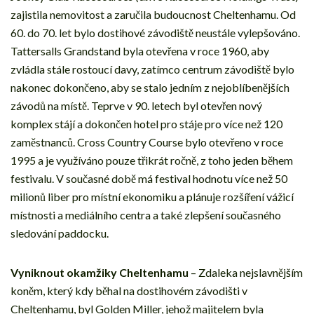
zajistila nemovitost a zaručila budoucnost Cheltenhamu. Od
60. do 70. let bylo dostihové závodiště neustále vylepšováno.
Tattersalls Grandstand byla otevřena v roce 1960, aby
zvládla stále rostoucí davy, zatímco centrum závodiště bylo
nakonec dokončeno, aby se stalo jedním z nejoblíbenějších
závodů na místě. Teprve v 90. letech byl otevřen nový
komplex stájí a dokončen hotel pro stáje pro více než 120
zaměstnanců. Cross Country Course bylo otevřeno v roce
1995 a je využíváno pouze třikrát ročně, z toho jeden během
festivalu. V současné době má festival hodnotu více než 50
milionů liber pro místní ekonomiku a plánuje rozšíření vážicí
místnosti a mediálního centra a také zlepšení současného
sledování paddocku.
Vyniknout okamžiky Cheltenhamu
– Zdaleka nejslavnějším
koněm, který kdy běhal na dostihovém závodišti v
Cheltenhamu, byl Golden Miller, jehož majitelem byla