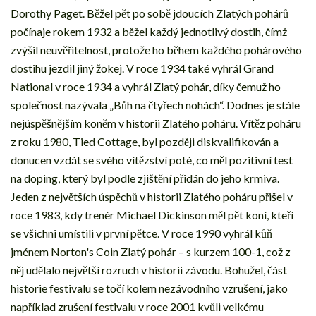
Dorothy Paget. Běžel pět po sobě jdoucích Zlatých pohárů
počínaje rokem 1932 a běžel každý jednotlivý dostih, čímž
zvýšil neuvěřitelnost, protože ho během každého pohárového
dostihu jezdil jiný žokej. V roce 1934 také vyhrál Grand
National v roce 1934 a vyhrál Zlatý pohár, díky čemuž ho
společnost nazývala „Bůh na čtyřech nohách“. Dodnes je stále
nejúspěšnějším koněm v historii Zlatého poháru. Vítěz poháru
z roku 1980, Tied Cottage, byl později diskvalifikován a
donucen vzdát se svého vítězství poté, co měl pozitivní test
na doping, který byl podle zjištění přidán do jeho krmiva.
Jeden z největších úspěchů v historii Zlatého poháru přišel v
roce 1983, kdy trenér Michael Dickinson měl pět koní, kteří
se všichni umístili v první pětce. V roce 1990 vyhrál kůň
jménem Norton's Coin Zlatý pohár – s kurzem 100-1, což z
něj udělalo největší rozruch v historii závodu. Bohužel, část
historie festivalu se točí kolem nezávodního vzrušení, jako
například zrušení festivalu v roce 2001 kvůli velkému