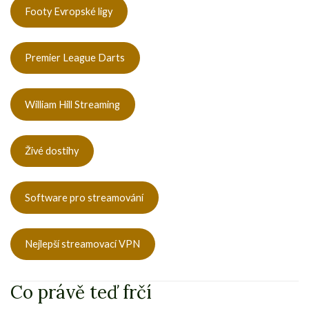
Footy Evropské ligy
Premier League Darts
William Hill Streaming
Živé dostihy
Software pro streamování
Nejlepší streamovací VPN
Co právě teď frčí