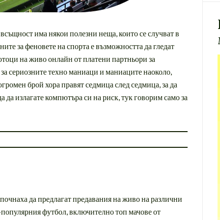
 всъщност има някои полезни неща, които се случват в
ите за феновете на спорта е възможността да гледат
отоци на живо онлайн от платени партньори за
о за сериозните техно маниаци и маниаците наоколо,
огромен брой хора правят седмица след седмица, за да
а да излагате компютъра си на риск, тук говорим само за
почнаха да предлагат предавания на живо на различни
о-популярния футбол, включително топ мачове от