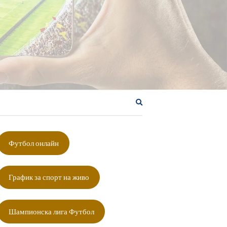
Разширяване
на
формата
за
Футбол онлайн
търсене
График за спорт на живо
Шампионска лига Футбол