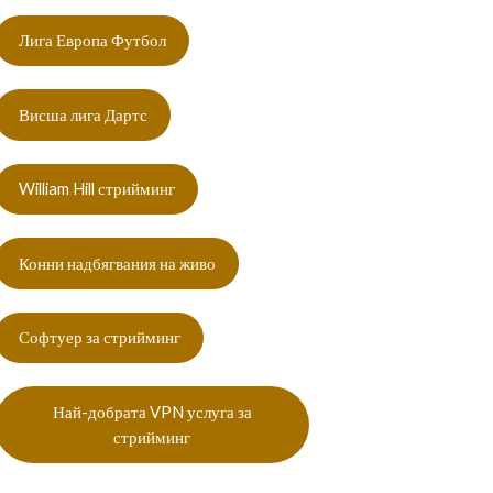
Лига Европа Футбол
Висша лига Дартс
William Hill стрийминг
Конни надбягвания на живо
Софтуер за стрийминг
Най-добрата VPN услуга за
стрийминг