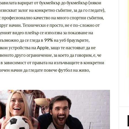
равилата варират от букмейкър до букмейкър (някои
зискват залог на конкретно събитие, за да го гледате),
 с професионално качество на много спортни събития,
друг начин. Технически е просто, не е по-сложно от
еният видео плейър се използва за показване на
възможно да се гледа в 99% на уеб браузърите,
кои устройства на Apple, защо те настояват да не
веното друго ограничение, за което да говорим, е, че
 в зависимост от правата на излъчващите в конкретни
ичен начин да гледате повече футбол на живо,