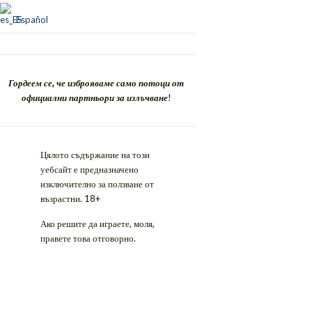
Español
Гордеем се, че изброяваме само потоци от
официални партньори за излъчване
!
Цялото съдържание на този
уебсайт е предназначено
изключително за ползване от
възрастни. 18+
Ако решите да играете, моля,
правете това отговорно.