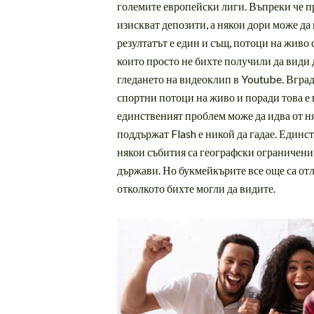
големите европейски лиги. Въпреки че п
изискват депозити, а някои дори може да и
резултатът е един и същ, потоци на живо
които просто не бихте получили да види 
гледането на видеоклип в Youtube. Вград
спортни потоци на живо и поради това е 
единственият проблем може да идва от ня
поддържат Flash е никой да гадае. Единст
някои събития са географски ограничени
държави. Но букмейкърите все още са отл
отколкото бихте могли да видите.