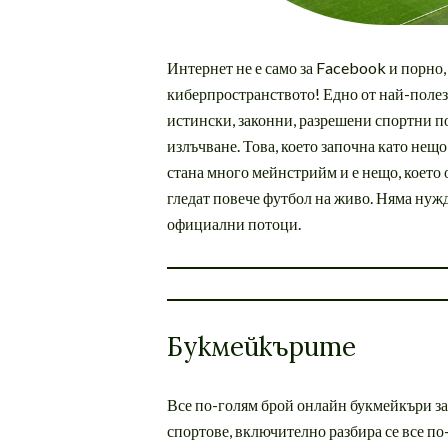
Интернет не е само за Facebook и порно,
киберпространството! Едно от най-полезн
истински, законни, разрешени спортни п
излъчване. Това, което започна като нещ
стана много мейнстрийм и е нещо, което 
гледат повече футбол на живо. Няма нужд
официални потоци.
Букмейкърите
Все по-голям брой онлайн букмейкъри за
спортове, включително разбира се все п