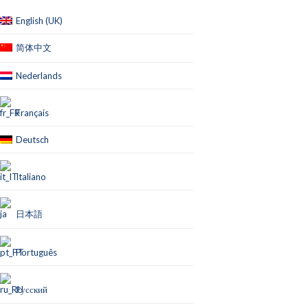
English (UK)
简体中文
Nederlands
Français
Deutsch
Italiano
日本語
Português
Русский