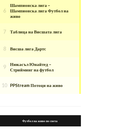
Шампионска лига –
Шампионска лига Футбол на
живо
Таблица на Висшата лига
Висша лига Дартс
Нюкасъл Юнайтед –
Стрийминг на футбол
PPStream Потоци на живо
Футбол на живо по света