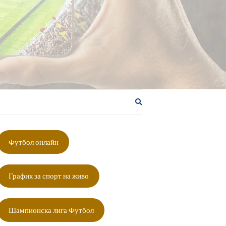
Разширяване
на
формата
за
Футбол онлайн
търсене
График за спорт на живо
Шампионска лига Футбол