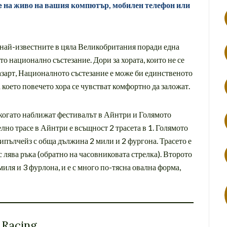
ee на живо на вашия компютър, мобилен телефон или
т най-известните в цяла Великобритания поради една
о национално състезание. Дори за хората, които не се
азарт, Националното състезание е може би единственото
което повечето хора се чувстват комфортно да заложат.
и, когато наближат фестивалът в Айнтри и Голямото
лно трасе в Айнтри е всъщност 2 трасета в 1. Голямото
типълчейз с обща дължина 2 мили и 2 фургона. Трасето е
с лява ръка (обратно на часовниковата стрелка). Второто
 миля и 3 фурлона, и е с много по-тясна овална форма,
 Racing