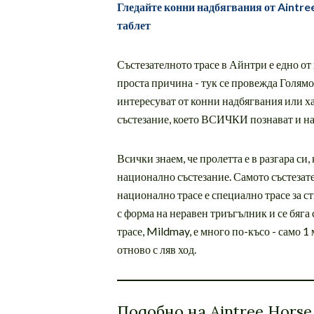
Гледайте конни надбягвания от Aintr
таблет
Състезателното трасе в Айнтри е едно о
проста причина - тук се провежда Голямот
интересуват от конни надбягвания или х
състезание, което ВСИЧКИ познават и на 
Всички знаем, че пролетта е в разгара с
национално състезание. Самото състезате
национално трасе е специално трасе за с
с форма на неравен триъгълник и се бяга 
трасе, Mildmay, е много по-късо - само 1
отново с ляв ход.
Подобно на Aintree Horse