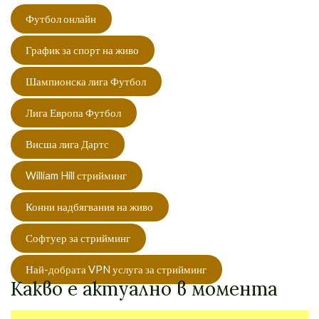
Футбол онлайн
График за спорт на живо
Шампионска лига Футбол
Лига Европа Футбол
Висша лига Дартс
William Hill стрийминг
Конни надбягвания на живо
Софтуер за стрийминг
Най-добрата VPN услуга за стрийминг
Какво е актуално в момента