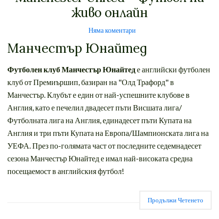
живо онлайн
Няма коментари
Манчестър Юнайтед
Футболен клуб Манчестър Юнайтед
е английски футболен
клуб от Премиършип, базиран на "Олд Трафорд" в
Манчестър. Клубът е един от най-успешните клубове в
Англия, като е печелил двадесет пъти Висшата лига/
Футболната лига на Англия, единадесет пъти Купата на
Англия и три пъти Купата на Европа/Шампионската лига на
УЕФА. През по-голямата част от последните седемнадесет
сезона Манчестър Юнайтед е имал най-високата средна
посещаемост в английския футбол!
Продължи Четенето