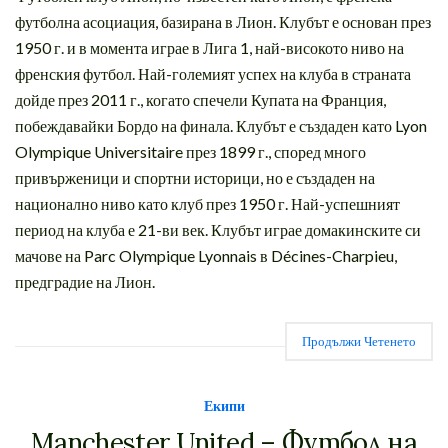
футболна асоциация, базирана в Лион. Клубът е основан през
1950 г. и в момента играе в Лига 1, най-високото ниво на
френския футбол. Най-големият успех на клуба в страната
дойде през 2011 г., когато спечели Купата на Франция,
побеждавайки Бордо на финала. Клубът е създаден като Lyon
Olympique Universitaire през 1899 г., според много
привърженици и спортни историци, но е създаден на
национално ниво като клуб през 1950 г. Най-успешният
период на клуба е 21-ви век. Клубът играе домакинските си
мачове на Parc Olympique Lyonnais в Décines-Charpieu,
предградие на Лион.
Продължи Четенето
Екипи
Manchester United – Футбол на