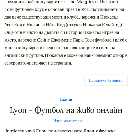
сред които най-популярните са The Magpies и The Toon.
Този футболен клуб е основан през 1892 г. със сливането на
два вече съществуващи местни клуба, наречени Нюкасъл
Уест Енд и Нюкасъл Ийст Енд (оттук и Нюкасъл Юнайтед).
Още от началото на дългата си история Нюкасъл играе на
място, наречено Сейнт Джеймсис Парк. Този футболен клуб е
много популярен и следен от запалянковците в света на
английския футбол. Нюкасъл е може би най-големият отбор в
североизточната част на страната.
Продължи Четенето
Екипи
Lyon – Футбол на живо онлайн
Няма коментари
Футболен клуб Лион, по-известен като Лион, е френска