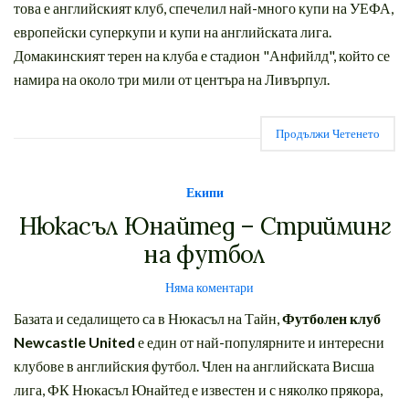
това е английският клуб, спечелил най-много купи на УЕФА,
европейски суперкупи и купи на английската лига.
Домакинският терен на клуба е стадион "Анфийлд", който се
намира на около три мили от центъра на Ливърпул.
Продължи Четенето
Екипи
Нюкасъл Юнайтед – Стрийминг
на футбол
Няма коментари
Базата и седалището са в Нюкасъл на Тайн,
Футболен клуб
Newcastle United
е един от най-популярните и интересни
клубове в английския футбол. Член на английската Висша
лига, ФК Нюкасъл Юнайтед е известен и с няколко прякора,