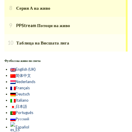
Серия А на живо
PPStream Потоци на живо
Таблица на Висшата лига
Футбол на живо по света
English (UK)
简体中文
Nederlands
Français
Deutsch
Italiano
日本語
Português
Русский
Español