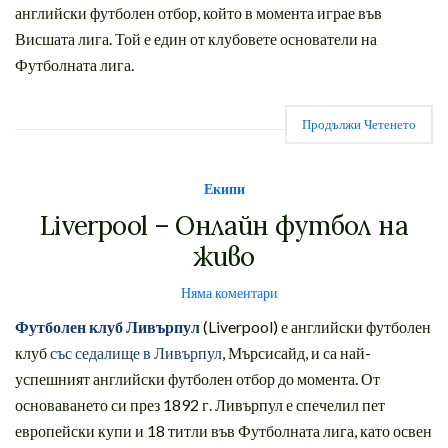
английски футболен отбор, който в момента играе във
Висшата лига. Той е един от клубовете основатели на
Футболната лига.
Продължи Четенето
Екипи
Liverpool – Онлайн футбол на
живо
Няма коментари
Футболен клуб Ливърпул
(Liverpool) е английски футболен
клуб
със седалище в Ливърпул
, Мърсисайд, и са най-
успешният английски футболен отбор до момента. От
основаването си през 1892 г. Ливърпул е спечелил пет
европейски купи и 18 титли във Футболната лига, като освен