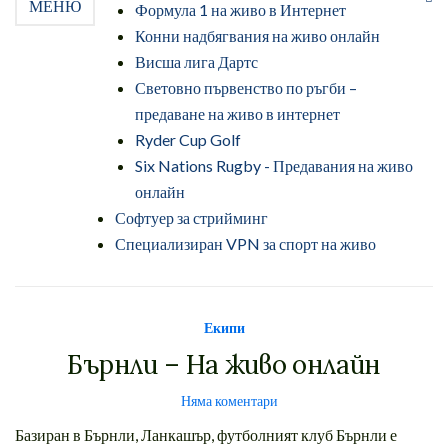
МЕНЮ
Формула 1 на живо в Интернет
на
Конни надбягвания на живо онлайн
фо
за
Висша лига Дартс
тъ
Световно първенство по ръгби –
предаване на живо в интернет
Ryder Cup Golf
Six Nations Rugby - Предавания на живо
онлайн
Софтуер за стрийминг
Специализиран VPN за спорт на живо
Екипи
Бърнли – На живо онлайн
Няма коментари
Базиран в Бърнли, Ланкашър, футболният клуб Бърнли е