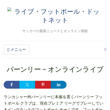
サッカーの最新ニュースとオンライン視聴
メニュー
検
索
フ
ォ
バーンリー – オンラインライブ
ー
ム
を
拡
大
す
ランカシャー州バーンリーに本拠を置くバーンリー フッ
る
トボール クラブは、現在プレミア リーグでプレーしてい
るイングランドのフットボール チームです。フットボー