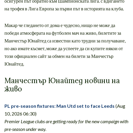
осигурен път обратно към Шампионската лига. с вдигането
на трофея в Лига Европа за първи път в историята на клуба.
Макар че гледането от дома е чудесно, нищо не може да
победи атмосферата на футболен мач на живо, билетите за
Манчестър Юнайтед са известни като трудни за получаване,
но ако имате късмет, може да успеете да си купите някои от
този официален сайт за обмен на билети за Манчестър
Юнайтед.
Манчестър Юнайтед новини на
живо
PL pre-season fixtures: Man Utd set to face Leeds
(Aug
10, 2026 06:30)
Premier League clubs are getting ready for the new campaign with
pre-season under way.