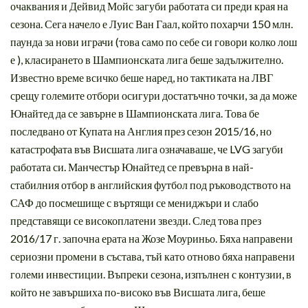
очаквания и Дейвид Мойс загуби работата си преди края на
сезона. Сега начело е Луис Ван Гаал, който похарчи 150 млн.
паунда за нови играчи (това само по себе си говори колко лош
е ), класирането в Шампионската лига беше задължително.
Известно време всичко беше наред, но тактиката на ЛВГ
срещу големите отбори осигури достатъчно точки, за да може
Юнайтед да се завърне в Шампионската лига. Това бе
последвано от Купата на Англия през сезон 2015/16, но
катастрофата във Висшата лига означаваше, че LVG загуби
работата си. Манчестър Юнайтед се превърна в най-
стабилния отбор в английския футбол под ръководството на
САФ до посмешище с въртящи се мениджъри и слабо
представящи се високоплатени звезди. След това през
2016/17 г. започна ерата на Жозе Моуриньо. Бяха направени
сериозни промени в състава, тъй като отново бяха направени
големи инвестиции. Въпреки сезона, изпълнен с контузии, в
който не завършиха по-високо във Висшата лига, беше