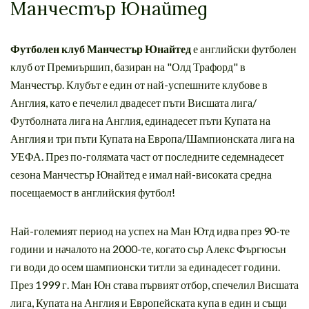
Манчестър Юнайтед
Футболен клуб Манчестър Юнайтед
е английски футболен
клуб от Премиършип, базиран на "Олд Трафорд" в
Манчестър. Клубът е един от най-успешните клубове в
Англия, като е печелил двадесет пъти Висшата лига/
Футболната лига на Англия, единадесет пъти Купата на
Англия и три пъти Купата на Европа/Шампионската лига на
УЕФА. През по-голямата част от последните седемнадесет
сезона Манчестър Юнайтед е имал най-високата средна
посещаемост в английския футбол!
Най-големият период на успех на Ман Ютд идва през 90-те
години и началото на 2000-те, когато сър Алекс Фъргюсън
ги води до осем шампионски титли за единадесет години.
През 1999 г. Ман Юн става първият отбор, спечелил Висшата
лига, Купата на Англия и Европейската купа в един и същи