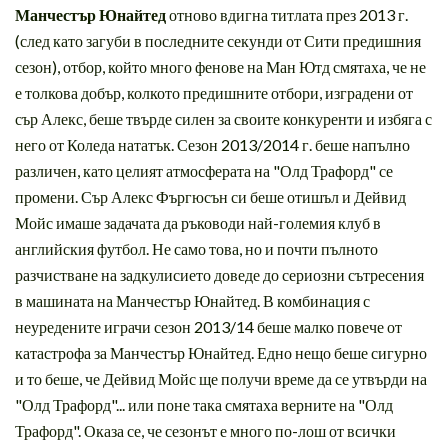
Манчестър Юнайтед
отново вдигна титлата през 2013 г.
(след като загуби в последните секунди от Сити предишния
сезон), отбор, който много фенове на Ман Ютд смятаха, че не
е толкова добър, колкото предишните отбори, изградени от
сър Алекс, беше твърде силен за своите конкуренти и избяга с
него от Коледа нататък. Сезон 2013/2014 г. беше напълно
различен, като целият атмосферата на "Олд Трафорд" се
промени. Сър Алекс Фъргюсън си беше отишъл и Дейвид
Мойс имаше задачата да ръководи най-големия клуб в
английския футбол. Не само това, но и почти пълното
разчистване на задкулисието доведе до сериозни сътресения
в машината на Манчестър Юнайтед. В комбинация с
неуредените играчи сезон 2013/14 беше малко повече от
катастрофа за Манчестър Юнайтед. Едно нещо беше сигурно
и то беше, че Дейвид Мойс ще получи време да се утвърди на
"Олд Трафорд"... или поне така смятаха верните на "Олд
Трафорд". Оказа се, че сезонът е много по-лош от всички