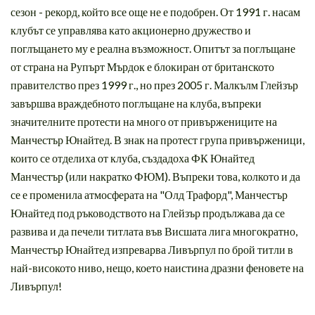
сезон - рекорд, който все още не е подобрен. От 1991 г. насам
клубът се управлява като акционерно дружество и
поглъщането му е реална възможност. Опитът за поглъщане
от страна на Рупърт Мърдок е блокиран от британското
правителство през 1999 г., но през 2005 г. Малкълм Глейзър
завършва враждебното поглъщане на клуба, въпреки
значителните протести на много от привържениците на
Манчестър Юнайтед. В знак на протест група привърженици,
които се отделиха от клуба, създадоха ФК Юнайтед
Манчестър (или накратко ФЮМ). Въпреки това, колкото и да
се е променила атмосферата на "Олд Трафорд", Манчестър
Юнайтед под ръководството на Глейзър продължава да се
развива и да печели титлата във Висшата лига многократно,
Манчестър Юнайтед изпреварва Ливърпул по брой титли в
най-високото ниво, нещо, което наистина дразни феновете на
Ливърпул!