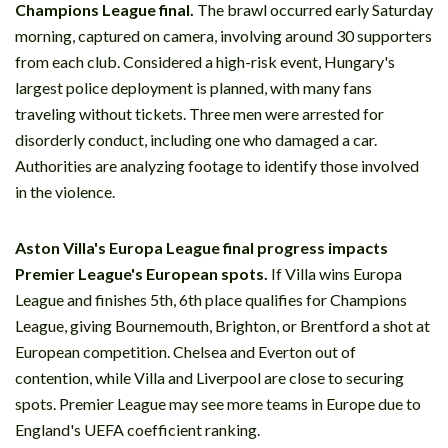
Champions League final.
The brawl occurred early Saturday
morning, captured on camera, involving around 30 supporters
from each club. Considered a high-risk event, Hungary's
largest police deployment is planned, with many fans
traveling without tickets. Three men were arrested for
disorderly conduct, including one who damaged a car.
Authorities are analyzing footage to identify those involved
in the violence.
Aston Villa's Europa League final progress impacts
Premier League's European spots.
If Villa wins Europa
League and finishes 5th, 6th place qualifies for Champions
League, giving Bournemouth, Brighton, or Brentford a shot at
European competition. Chelsea and Everton out of
contention, while Villa and Liverpool are close to securing
spots. Premier League may see more teams in Europe due to
England's UEFA coefficient ranking.