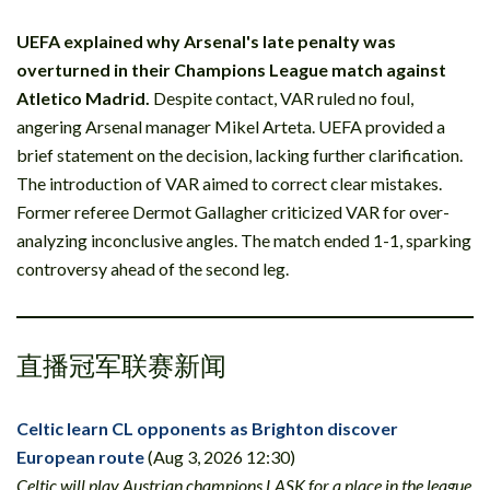
UEFA explained why Arsenal's late penalty was
overturned in their Champions League match against
Atletico Madrid.
Despite contact, VAR ruled no foul,
angering Arsenal manager Mikel Arteta. UEFA provided a
brief statement on the decision, lacking further clarification.
The introduction of VAR aimed to correct clear mistakes.
Former referee Dermot Gallagher criticized VAR for over-
analyzing inconclusive angles. The match ended 1-1, sparking
controversy ahead of the second leg.
直播冠军联赛新闻
Celtic learn CL opponents as Brighton discover
European route
(Aug 3, 2026 12:30)
Celtic will play Austrian champions LASK for a place in the league