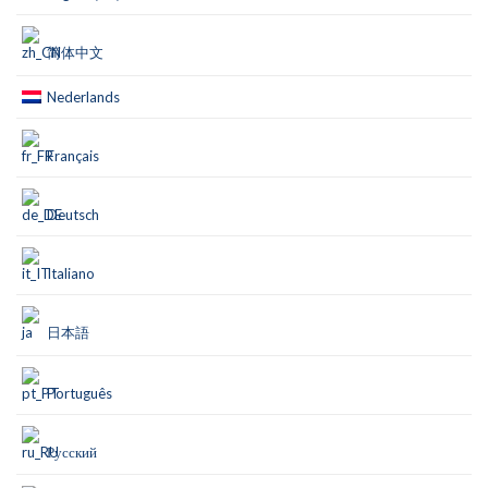
简体中文
Nederlands
Français
Deutsch
Italiano
日本語
Português
Русский