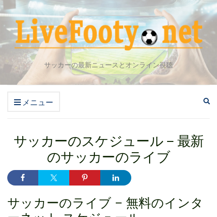
サッカーの最新ニュースとオンライン視聴
検
メニュー
索
フ
ォ
サッカーのスケジュール – 最新
ー
ム
のサッカーのライブ
を
拡
大
す
サッカーのライブ – 無料のインタ
る