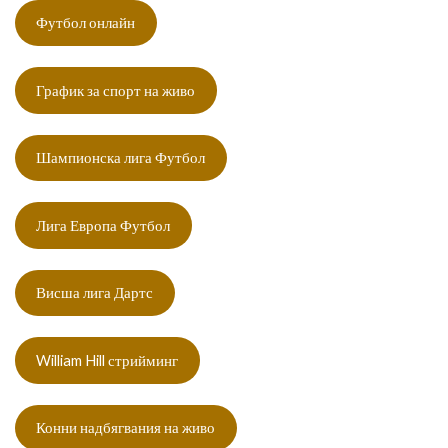
Футбол онлайн
График за спорт на живо
Шампионска лига Футбол
Лига Европа Футбол
Висша лига Дартс
William Hill стрийминг
Конни надбягвания на живо