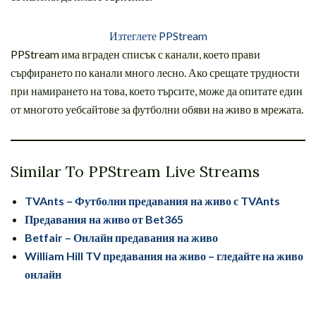
Изтеглете PPStream
PPStream има вграден списък с канали, което прави
сърфирането по канали много лесно. Ако срещате трудности
при намирането на това, което търсите, може да опитате един
от многото уебсайтове за футболни обяви на живо в мрежата.
Similar To PPStream Live Streams
TVAnts – Футболни предавания на живо с TVAnts
Предавания на живо от Bet365
Betfair – Онлайн предавания на живо
William Hill TV предавания на живо – гледайте на живо
онлайн