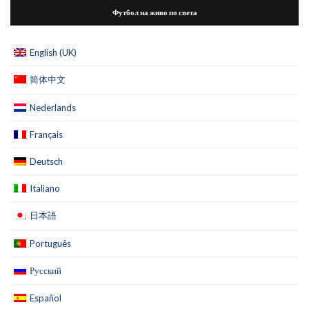
Футбол на живо по света
English (UK)
简体中文
Nederlands
Français
Deutsch
Italiano
日本語
Português
Русский
Español