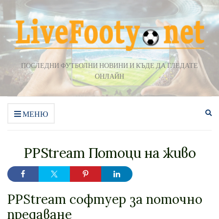
ПОСЛЕДНИ ФУТБОЛНИ НОВИНИ И КЪДЕ ДА ГЛЕДАТЕ
ОНЛАЙН
Ра
МЕНЮ
на
фо
за
PPStream Потоци на живо
тъ
PPStream софтуер за поточно
предаване