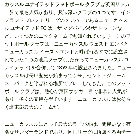
カッスル ユナイテッド フットボール クラブ
は英国サッカ
ー界で最も人気があり、興味深いクラブの 1 つです。イン
グランド プレミア リーグのメンバーであるニューカッス
ル ユナイテッド FC は、ザ マグパイズやザ トゥーンな
ど、いくつかのニックネームでも知られています。このフ
ットボール クラブは、ニューカッスル ウェスト エンドと
ニューカッスル イースト エンドと呼ばれるすでに設立さ
れていた 2 つの地元クラブ (したがってニューカッスル ユ
ナイテッド) を合併して 1892 年に設立されました。ニュー
カッスルは長い歴史が始まって以来、セント・ジェーム
ス・パークと呼ばれる場所でプレーしてきた。このフット
ボール クラブは、熱心な英国サッカー界で非常に人気が
あり、多くの支持を得ています。ニューカッスルはおそら
く北東部最大のチームだ。
ニューカッスルにとって最大のライバルは、間違いなく有
名なサンダーランドであり、同じリーグに所属する両チー