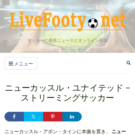
サッカーの最新ニュースとオンライン視聴
検
メニュー
索
フ
ォ
ニューカッスル・ユナイテッド –
ー
ム
ストリーミングサッカー
を
拡
大
す
る
ニューカッスル・アポン・タインに本拠を置き、
ニュー