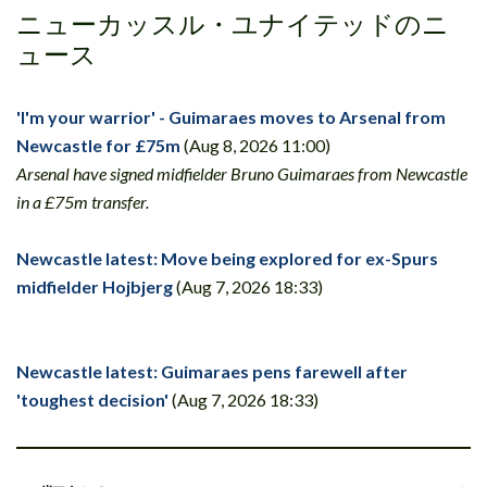
ニューカッスル・ユナイテッドのニ
ュース
'I'm your warrior' - Guimaraes moves to Arsenal from
Newcastle for £75m
(Aug 8, 2026 11:00)
Arsenal have signed midfielder Bruno Guimaraes from Newcastle
in a £75m transfer.
Newcastle latest: Move being explored for ex-Spurs
midfielder Hojbjerg
(Aug 7, 2026 18:33)
Newcastle latest: Guimaraes pens farewell after
'toughest decision'
(Aug 7, 2026 18:33)